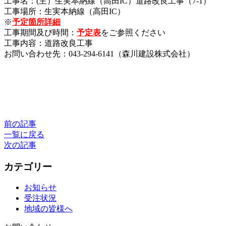
工事名：(主）生実本納線（高田IC）道路改良工事（7-1）
工事場所：生実本納線（高田IC）
※
予定箇所詳細
工事期間及び時間：
予定表
をご参照ください
工事内容：道路改良工事
お問い合わせ先：043-294-6141（森川建設株式会社）
前の記事
一覧に戻る
次の記事
カテゴリー
お知らせ
受注状況
地域の皆様へ