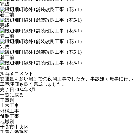
完成
着工前
完成
着工前
完成
着工前
完成
担当者コメント
交通量も多い場所での夜間工事でしたが、事故無く無事に行い
工事評価も良く完成しました。
完了日2024年3月
一覧に戻る
工事別
土木工事
外構工事
舗装工事
地域別
千葉市中央区
千葉市稲毛区