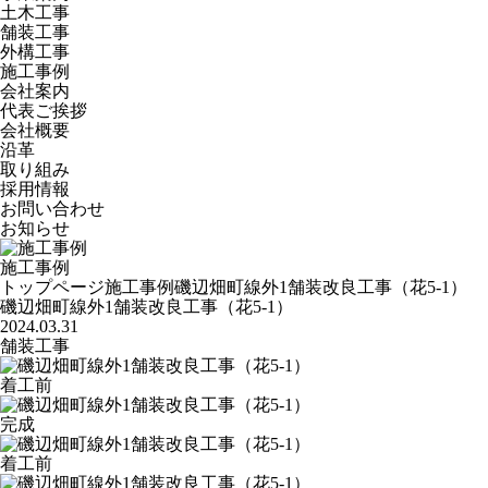
土木工事
舗装工事
外構工事
施工事例
会社案内
代表ご挨拶
会社概要
沿革
取り組み
採用情報
お問い合わせ
お知らせ
施工事例
トップページ
施工事例
磯辺畑町線外1舗装改良工事（花5-1）
磯辺畑町線外1舗装改良工事（花5-1）
2024.03.31
舗装工事
着工前
完成
着工前